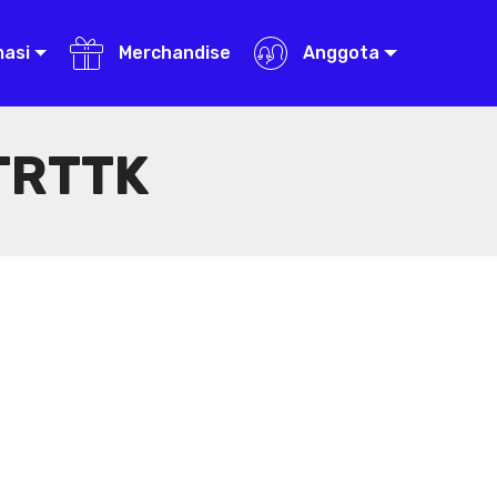
masi
Merchandise
Anggota
TRTTK