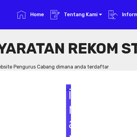
Home
Tentang Kami
Infor
YARATAN REKOM S
S
e
website Pengurus Cabang dimana anda terdaftar
m
i
n
a